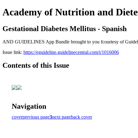
Academy of Nutrition and Diete
Gestational Diabetes Mellitus - Spanish
AND GUIDELINES App Bundle brought to you fcourtesy of Guideline Ce
Issue link:
https://eguideline.guidelinecentral.com/i/1016006
Contents of this Issue
Navigation
cover
previous page
3
next page
back cover