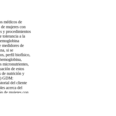
os médicos de
 de mujeres con
s y procedimientos
 tolerancia a la
 hemoglobina
de medidores de
a, si se
, perfil biofísico,
, hemoglobina,
s micronutrientes,
uación de estos
s de nutrición y
vo) GDM:
torial del cliente
es acerca del
ción de mujeres con
 gestación; fecha
 previo incluyendo
uyendo historial
ntal y médico