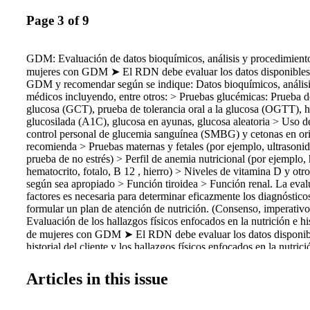
Page 3 of 9
GDM: Evaluación de datos bioquímicos, análisis y procedimient
mujeres con GDM ➤ El RDN debe evaluar los datos disponibles
GDM y recomendar según se indique: Datos bioquímicos, análisi
médicos incluyendo, entre otros: > Pruebas glucémicas: Prueba de
glucosa (GCT), prueba de tolerancia oral a la glucosa (OGTT),
glucosilada (A1C), glucosa en ayunas, glucosa aleatoria > Uso 
control personal de glucemia sanguínea (SMBG) y cetonas en orin
recomienda > Pruebas maternas y fetales (por ejemplo, ultrasonidos
prueba de no estrés) > Perfil de anemia nutricional (por ejemplo
hematocrito, fotalo, B 12 , hierro) > Niveles de vitamina D y otro
según sea apropiado > Función tiroidea > Función renal. La eval
factores es necesaria para determinar eficazmente los diagnóstico
formular un plan de atención de nutrición. (Consenso, imperati
Evaluación de los hallazgos físicos enfocados en la nutrición e his
de mujeres con GDM ➤ El RDN debe evaluar los datos disponibl
historial del cliente y los hallazgos físicos enfocados en la nutri
GDM incluyendo, entre otros: > Historial de salud/médica del
cliente/familia/paciente • Edad • Uno o varios fetos • Semanas de
Articles in this issue
estimada del parto (EDD); método de parto • Historial obstétrico
GDM • Factores de riesgo para desarrollar GDM o diabetes, incl
familiar de diabetes • Salud general; signos vitales • Historial de