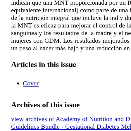
indican que una MNT proporcionada por un 
equivalente internacional) como parte de una 
de la nutrición integral que incluye la individ
la MNT es eficaz para mejorar el control de l
sanguínea y los resultados de la madre y el n
mujeres con GDM. Los resultados mejorados 
un peso al nacer más bajo y una reducción en 
Incidencia de macrosomía (LGA), necesidad d
insulina, trastornos hipertensivos del embaraz
Articles in this issue
hospitalizaciones de la madre, admisiones en 
cuidados intensivos neonatales (NICU) y mue
Cover
neonatales, nacimientos prematuros y tasa de 
hombros, fractura de huesos y parálisis de los
(Fuerte, imperativo) GDM: Frecuencia y durac
Archives of this issue
MNT ➤ El RDN debe proporcionar visitas 
regulares y frecuentes a las mujeres con GD
view archives of Academy of Nutrition and Di
optimizar los resultados. Las visitas deben inc
Guidelines Bundle - Gestational Diabetes Mel