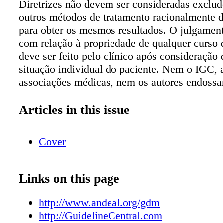
Diretrizes não devem ser consideradas exclud
outros métodos de tratamento racionalmente 
para obter os mesmos resultados. O julgament
com relação à propriedade de qualquer curso 
deve ser feito pelo clínico após consideração
situação individual do paciente. Nem o IGC, 
associações médicas, nem os autores endos
produto ou serviço associado ao distribuidor 
ferramenta de referência clínica. Abreviaçõe
Articles in this issue
hemoglobina glicosilada; ADI, ingestão diária
IMC, índice de massa corporal; DMG, diabete
Cover
gestacional; CHO, carboidrato; DRI, Ingestõe
referência dietética; FDA, US Food and Drug
Administration; MNT, terapia nutricional méd
Links on this page
índice glicêmico; GCT, teste do desafio da g
geralmente reconhecido como seguro; LGA, g
http://www.andeal.org/gdm
idade gestacional/macrossomia; GPG, ganho 
http://GuidelineCentral.com